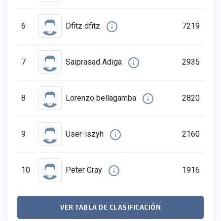
6
7219
dfitz dfitz
7
2935
Saiprasad Adiga
8
2820
lorenzo bellagamba
9
2160
User-iszyh
10
1916
Peter Gray
VER TABLA DE CLASIFICACIÓN