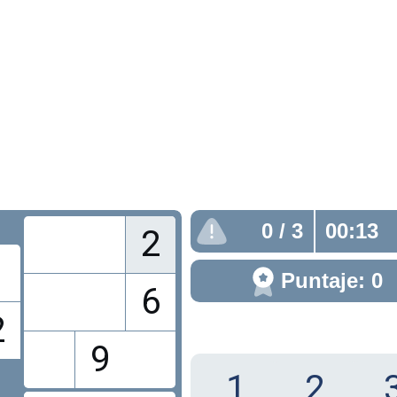
0
/ 3
00:13
2
Puntaje: 0
6
2
9
1
2