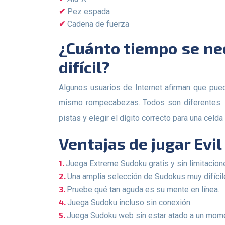
Pez espada
Cadena de fuerza
¿Cuánto tiempo se necesitaría para resolver un Sudoku extremadamente
difícil?
Algunos usuarios de Internet afirman que pueden resolver Sudokus muy difíciles en 20 minutos, mientras que otros pueden tardar 6,5 horas en resolver el
mismo rompecabezas. Todos son diferentes. Es
pistas y elegir el dígito correcto para una celd
Ventajas de jugar Evi
Juega Extreme Sudoku gratis y sin limitacion
Una amplia selección de Sudokus muy difícil
Pruebe qué tan aguda es su mente en línea.
Juega Sudoku incluso sin conexión.
Juega Sudoku web sin estar atado a un momen