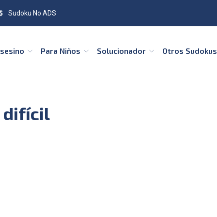
Sudoku No ADS
Asesino
Para Niños
Solucionador
Otros Sudoku
difícil