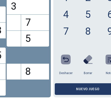
3
4
5
7
8
7
8
5
5
8
Deshacer
Borrar
No
1
NUEVO JUEGO