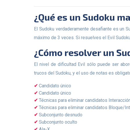
¿Qué es un Sudoku m
El Sudoku verdaderamente desafiante es un Sudoku con muy pocas celdas inicialmente llenas (22 en total). En la etapa inicial, cada dígito puede aparecer un
máximo de 3 veces. Si resuelves el Evil Sudoku
¿Cómo resolver un S
El nivel de dificultad Evil sólo puede ser abordado por alguien con experiencia en la resolución de Sudoku. Tu arsenal debe incluir todas las estrategias y
trucos del Sudoku, y el uso de notas es obligato
Candidato único
Candidato único
Técnicas para eliminar candidatos Interacció
Técnicas para eliminar candidatos Bloque/In
Subconjunto desnudo
Subconjunto oculto
Ala-X