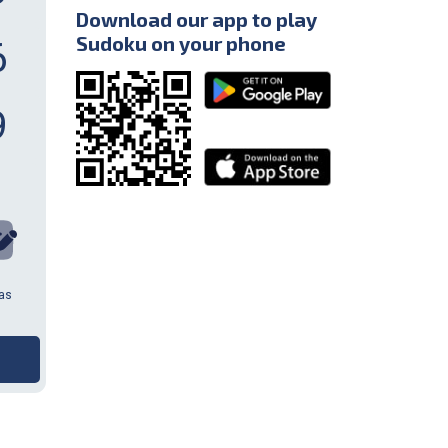
Download our app to play
Sudoku on your phone
6
9
tas