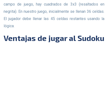
campo de juego, hay cuadrados de 3x3 (resaltados en
negrita). En nuestro juego, inicialmente se llenan 36 celdas.
El jugador debe llenar las 45 celdas restantes usando la
lógica.
Ventajas de jugar al Sudoku
fácil online:
Juego completamente gratuito.
No necesitas papel, bolígrafo ni lápiz.
Puedes resolver el rompecabezas en cualquier lugar con
una conexión a Internet.
Es muy fácil sumergirse en el mundo del Sudoku.
Puedes pausar el juego y continuar cuando sea
conveniente.