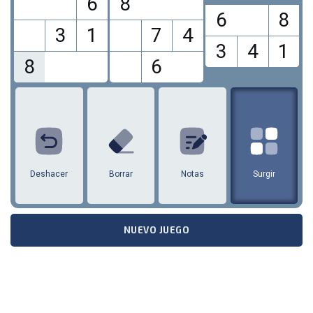
6
8
6
8
3
1
7
4
3
4
1
8
6
1
2
3
4
5
6
7
8
9
Deshacer
Borrar
Notas
Surgir
NUEVO JUEGO