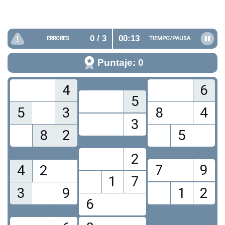
0
/ 3
00:14
ERRORES
TIEMPO/
PAUSA
Puntaje: 0
4
6
5
5
3
8
4
3
8
2
5
2
7
9
4
2
1
7
3
9
1
2
6