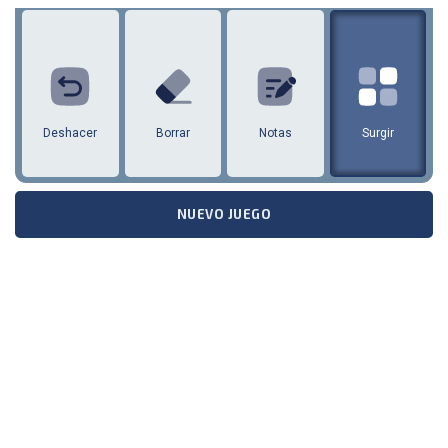
1
2
3
4
5
6
7
8
9
Deshacer
Borrar
Notas
Surgir
NUEVO JUEGO