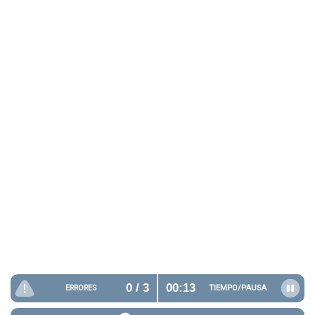
0
/ 3
00:13
ERRORES
TIEMPO/
PAUSA