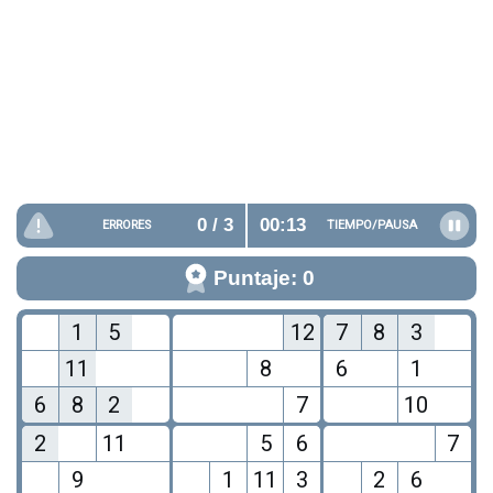
0
/ 3
00:13
ERRORES
TIEMPO/
PAUSA
Puntaje: 0
1
5
12
7
8
3
11
8
6
1
6
8
2
7
10
2
11
5
6
7
9
1
11
3
2
6