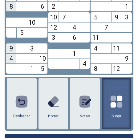
8
6
2
1
10
7
5
9
3
10
12
4
7
5
3
6
11
9
3
4
11
1
4
10
9
4
1
5
8
12
1
2
3
4
5
6
7
8
9
10
11
12
Deshacer
Borrar
Notas
Surgir