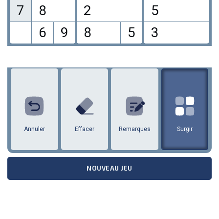
7
8
2
5
6
9
8
5
3
1
2
3
4
5
6
7
8
9
annuler
Effacer
Remarques
Surgir
NOUVEAU JEU