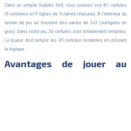
Dans un simple Sudoku 9x9, vous pouvez voir 81 cellules
(9 colonnes et 9 lignes de 9 carrés chacune). À l’intérieur du
terrain de jeu se trouvent des carrés de 3x3 (surlignés en
gras). Dans notre jeu, 36 cellules sont initialement remplies.
Le joueur doit remplir les 45 cellules restantes en utilisant
la logique.
Avantages de jouer au
Sudoku facile en ligne :
Jeu entièrement gratuit.
Pas besoin de papier, de stylo ou de crayon.
Vous pouvez résoudre le puzzle n'importe où avec une
connexion Internet.
Très facile de se plonger dans le monde du Sudoku.
Vous pouvez mettre le jeu en pause et continuer lorsque
cela vous convient.