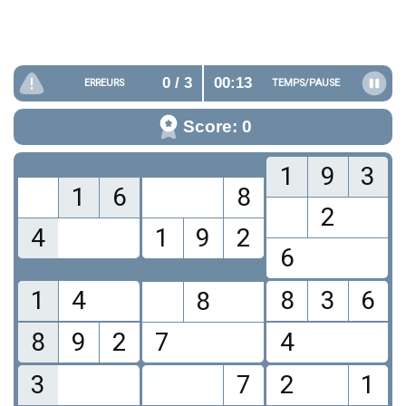
0
/ 3
00:14
ERREURS
TEMPS/
PAUSE
Score: 0
1
9
3
1
6
8
2
4
1
9
2
6
1
4
8
3
6
8
8
9
2
7
4
3
7
2
1