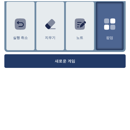
1
2
3
4
5
6
7
8
9
실행 취소
지우기
노트
팝업
새로운 게임