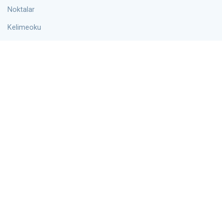
Noktalar
Kelimeoku
Aşırı
Bilgi
Blog
Hakkımızda
Kişiler
Gizlilik Politikası
Çerez Sözleşmesi
Hüküm ve Koşullar