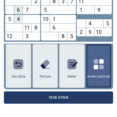
2
8
3
7
11
6
7
5
1
9
5
4
10
1
4
5
11
8
6
2
9
10
12
3
8
5
1
2
3
4
5
6
7
8
9
10
11
12
Geri alma
Temizle
Notlar
Aniden belirmek
YENI OYUN