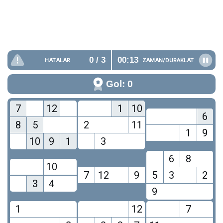
0
/ 3
00:13
HATALAR
ZAMAN/
DURAKLAT
Gol: 0
7
12
1
10
6
8
5
2
11
1
9
10
9
1
3
6
8
10
7
12
9
5
3
2
3
4
9
1
12
7