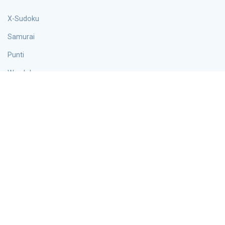
X-Sudoku
Samurai
Punti
Wordoku
Iper
Informazioni
Blog
Chi siamo
Contatti