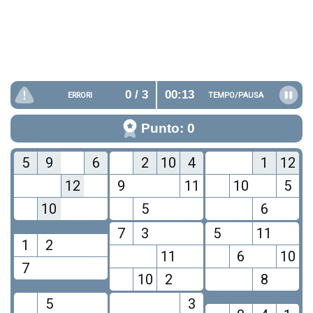
0
/ 3
00:13
ERRORI
TEMPO/
PAUSA
Punto: 0
5
9
6
2
10
4
1
12
12
9
11
10
5
10
5
6
7
3
5
11
1
2
11
6
10
7
10
2
8
5
3