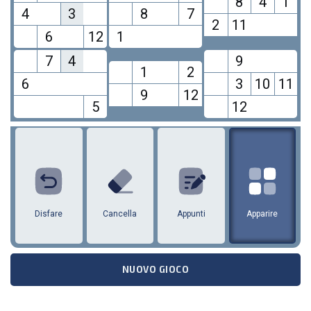
8
4
1
4
3
8
7
2
11
6
12
1
7
4
9
1
2
6
3
10
11
9
12
5
12
1
2
3
4
5
6
7
8
9
10
11
12
Disfare
Cancella
Appunti
Apparire
NUOVO GIOCO