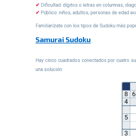
Dificultad: dígitos o letras en columnas, dia
Público: niños, adultos, personas de edad a
Familiarízate con los tipos de Sudoku más po
Samurai Sudoku
Hay cinco cuadrados conectados por cuatro subregiones comunes. Cada rompecabezas no se puede resolver por separado, lo que significa que solo existe
una solución.