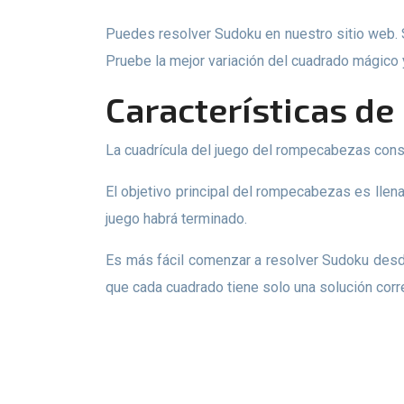
Puedes resolver Sudoku en nuestro sitio web. Simplemente elige un juego que te guste y disfruta de un diseño nuevo y atractivo con una interfaz fácil de usar.
Pruebe la mejor variación del cuadrado mágico
Características d
La cuadrícula del juego del rompecabezas con
El objetivo principal del rompecabezas es llenar toda la cuadrícula para que cada columna y fila contenga dígitos únicos del 1 al 9. Si llena toda la cuadrícula, el
juego habrá terminado.
Es más fácil comenzar a resolver Sudoku desde la sección de dígitos más completa, ya que ayuda a encontrar rápidamente los números que faltan. Recuerda
que cada cuadrado tiene solo una solución corr