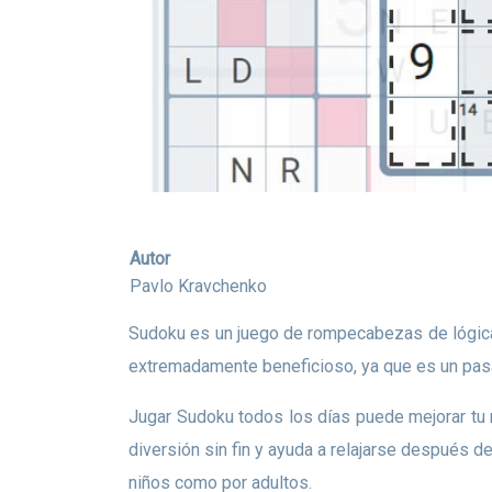
Autor
Pavlo Kravchenko
Sudoku es un juego de rompecabezas de lógica en formato cuadrado con un número determinado de dígitos. Resolver acertijos japoneses como el Sudoku es
extremadamente beneficioso, ya que es un pasa
Jugar Sudoku todos los días puede mejorar tu memoria. El rompecabezas desarrolla el pensamiento lógico sin utilizar modelos matemáticos difíciles, ofrece
diversión sin fin y ayuda a relajarse después d
niños como por adultos.