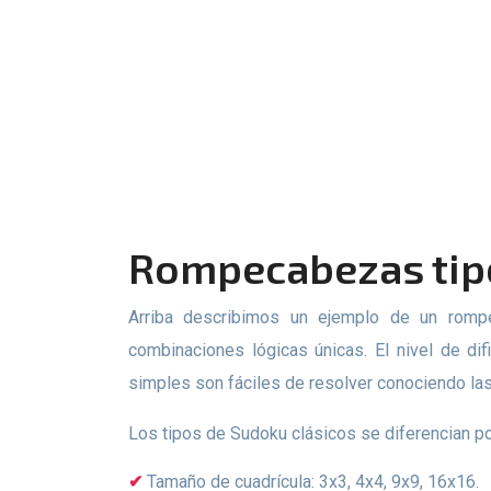
Rompecabezas ti
Arriba describimos un ejemplo de un rompecabezas clásico tipo Sudoku. Sin embargo, los Sudoku tienen muchas variaciones, cada una con sus
combinaciones lógicas únicas. El nivel de dif
simples son fáciles de resolver conociendo las 
Los tipos de Sudoku clásicos se diferencian po
Tamaño de cuadrícula: 3x3, 4x4, 9x9, 16x16.