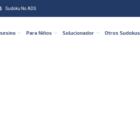
Sudoku No ADS
Asesino
Para Niños
Solucionador
Otros Sudoku