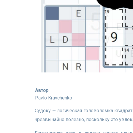
Автор
Pavlo Kravchenko
Судоку — логическая головоломка квадратного формата с определённым количеством цифр. Решение японских головоломок, таких как судоку,
чрезвычайно полезно, поскольку это увле