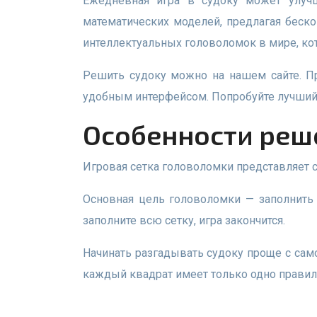
Ежедневная игра в судоку может улучшить вашу память. Головоломка развивает логическое мышление без использования сложных
математических моделей, предлагая беско
интеллектуальных головоломок в мире, кот
Решить судоку можно на нашем сайте. Просто выберите игру, которая вам нравится, и наслаждайтесь новым привлекательным дизайном и
удобным интерфейсом. Попробуйте лучший 
Особенности реш
Игровая сетка головоломки представляет 
Основная цель головоломки — заполнить всю сетку так, чтобы каждый столбец и строка содержали уникальные цифры от 1 до 9. Если вы
заполните всю сетку, игра закончится.
Начинать разгадывать судоку проще с самого заполненного раздела цифр, так как он помогает быстро найти недостающие цифры. Помните, что
каждый квадрат имеет только одно прави