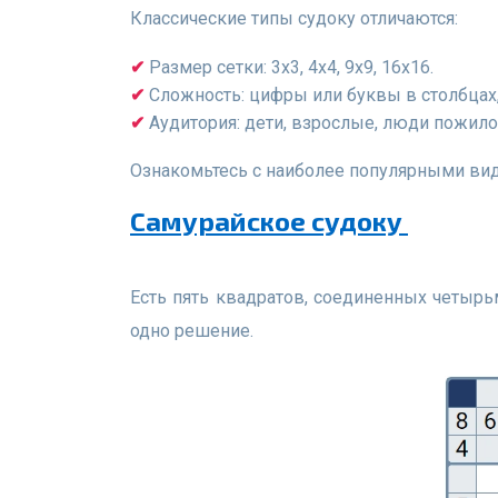
Классические типы судоку отличаются:
Размер сетки: 3х3, 4х4, 9х9, 16х16.
Сложность: цифры или буквы в столбцах,
Аудитория: дети, взрослые, люди пожило
Ознакомьтесь с наиболее популярными вид
Самурайское судоку
Есть пять квадратов, соединенных четырьмя общими субрегионами. Каждую головоломку нельзя решить отдельно, то есть существует только
одно решение.