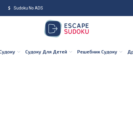
Sudoku No ADS
 Судоку
Судоку Для Детей
Решебник Судоку