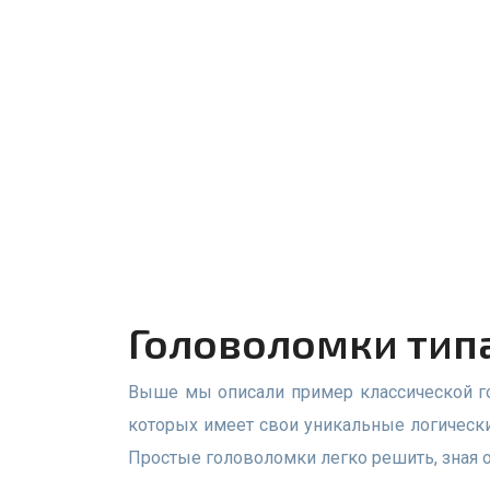
Головоломки тип
Выше мы описали пример классической головоломки типа судоку. Однако головоломки судоку имеют множество разновидностей, каждая из
которых имеет свои уникальные логически
Простые головоломки легко решить, зная 