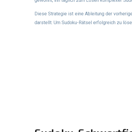
gewohnt, ihn täglich zum Lösen komplexer Sud
Diese Strategie ist eine Ableitung der vorherigen X-Wing-Strategie. Bei Swordfish sind jedoch drei Zeilen und drei Spalten beteiligt, was den Hauptunterschied
darstellt. Um Sudoku-Rätsel erfolgreich zu lös