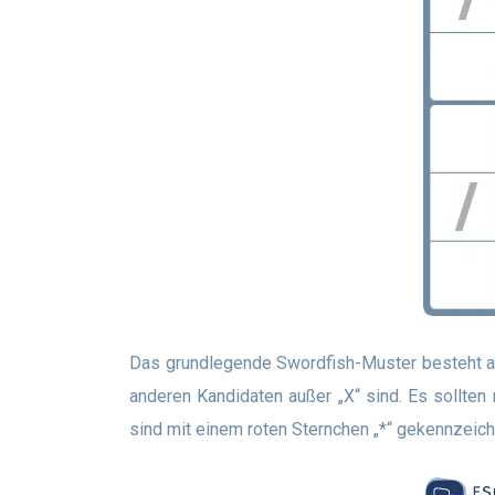
Das grundlegende Swordfish-Muster besteht aus drei Kandidatenzellen der Ziffer „X“ in einer Zeile, wobei die verbleibenden Kandidaten in der Zeile („/“) alle
anderen Kandidaten außer „X“ sind. Es sollten
sind mit einem roten Sternchen „*“ gekennzeich