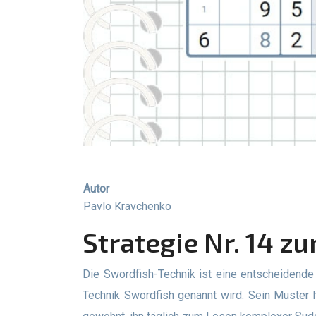
Autor
Pavlo Kravchenko
Strategie Nr. 14 
Die Swordfish-Technik ist eine entscheidende Methode zur Eliminierung unnötiger Kandidaten aus Zellen. Interessant ist, dass niemand weiß, warum diese
Technik Swordfish genannt wird. Sein Muster h