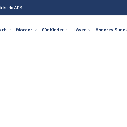
doku No ADS
isch
Mörder
Für Kinder
Löser
Anderes Sudo