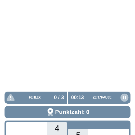
0
/ 3
00:14
FEHLER
ZEIT/
PAUSE
Punktzahl: 0
4