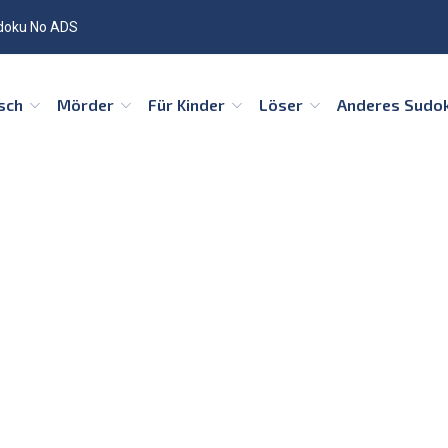
doku No ADS
isch
Mörder
Für Kinder
Löser
Anderes Sudo