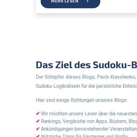
MEHR LESEN
Das Ziel des Sudoku-
Der Schöpfer dieses Blogs, Pavlo Kravchenko, liebt das Lösen von Rätseln und sein Hauptziel ist es, der Gesellschaft den Nutzen und die Notwendigkeit von
Sudoku-Logikrätseln für die persönliche Entwic
Hier sind einige Richtungen unseres Blogs:
Wir möchten unsere Leser über die neuesten 
Rankings, Vergleiche von Apps, Büchern, Blo
Ankündigungen bevorstehender Veranstaltun
Nützliche Tipps für Einsteiger und Profis.