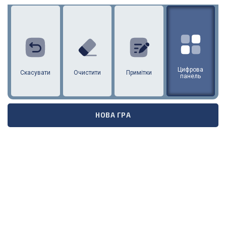
1
2
3
4
5
6
7
8
9
Цифрова
Скасувати
Очистити
Примітки
панель
НОВА ГРА