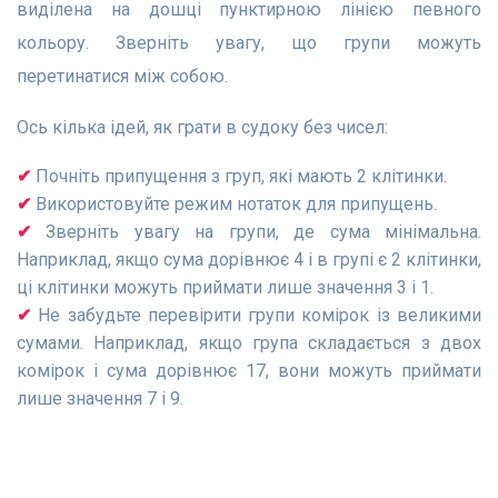
виділена на дошці пунктирною лінією певного
кольору. Зверніть увагу, що групи можуть
перетинатися між собою.
Ось кілька ідей, як грати в судоку без чисел:
Почніть припущення з груп, які мають 2 клітинки.
Використовуйте режим нотаток для припущень.
Зверніть увагу на групи, де сума мінімальна.
Наприклад, якщо сума дорівнює 4 і в групі є 2 клітинки,
ці клітинки можуть приймати лише значення 3 і 1.
Не забудьте перевірити групи комірок із великими
сумами. Наприклад, якщо група складається з двох
комірок і сума дорівнює 17, вони можуть приймати
лише значення 7 і 9.
Спробуйте розкрити всі числа в одному квадраті 3x3;
не намагайтеся вгадувати числа одночасно в різних
частинах дошки.