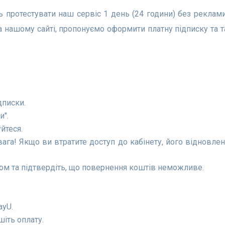
на нашому сайті, пропонуємо оформити платну підписку та 
дписки.
и".
йтеся.
ага! Якщо ви втратите доступ до кабінету, його відновле
ом та підтвердіть, що повернення коштів неможливе.
ayU.
шіть оплату.