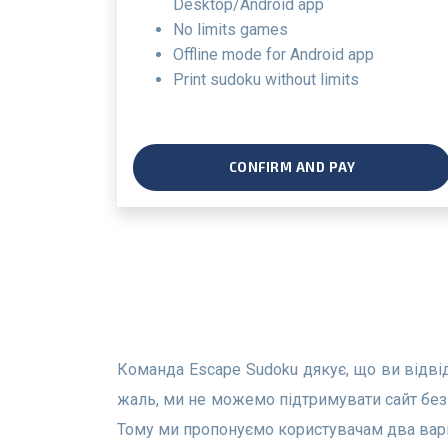
Desktop/Android app
no limits games
offline mode for Android app
print sudoku without limits
CONFIRM AND PAY
Команда Escape Sudoku дякує, що ви відвідали наш сайт. Ми розуміємо, що кожен гравець хоче грати безкоштовно в судоку та без реклами. На
жаль, ми не можемо підтримувати сайт без 
Тому ми пропонуємо користувачам два варі