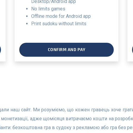
Desktop/Android app
no limits games
offline mode for Android app
print sudoku without limits
CONFIRM AND PAY
монетизації, адже щомісяця витрачаємо кошти на розробку 
анти: безкоштовна гра в судоку з рекламою або гра без 