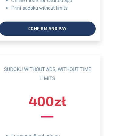
offline mode for Android app
print sudoku without limits
CONFIRM AND PAY
SUDOKU WITHOUT ADS, WITHOUT TIME
LIMITS
400zł
Forever without ads on