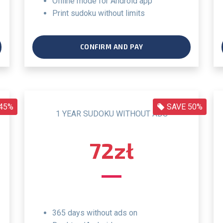
offline mode for Android app
print sudoku without limits
CONFIRM AND PAY
45%
SAVE 50%
1 YEAR SUDOKU WITHOUT ADS
72zł
365 days without ads on