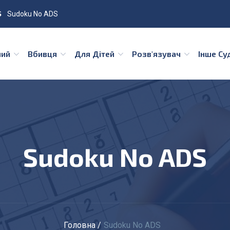
Sudoku No ADS
ний
Вбивця
Для Дітей
Розв'язувач
Інше С
Sudoku No ADS
Головна
Sudoku No ADS