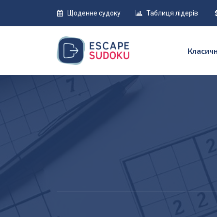
Щоденне судоку
Таблиця лідерів
Класич