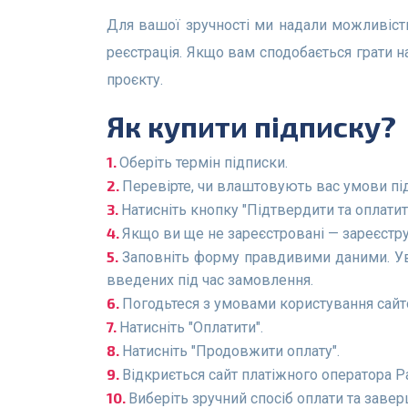
Для вашої зручності ми надали можливість протестувати наш сервіс 1 день (24 години) без реклами абсолютно безкоштовно — потрібна лише
реєстрація. Якщо вам сподобається грати 
проєкту.
Як купити підписку?
Оберіть термін підписки.
Перевірте, чи влаштовують вас умови пі
Натисніть кнопку "Підтвердити та оплатит
Якщо ви ще не зареєстровані — зареєстру
Заповніть форму правдивими даними. Ув
введених під час замовлення.
Погодьтеся з умовами користування сайт
Натисніть "Оплатити".
Натисніть "Продовжити оплату".
Відкриється сайт платіжного оператора P
Виберіть зручний спосіб оплати та завер