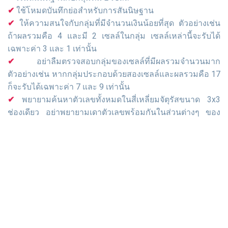
ใช้โหมดบันทึกย่อสำหรับการสันนิษฐาน
ให้ความสนใจกับกลุ่มที่มีจำนวนเงินน้อยที่สุด ตัวอย่างเช่น
ถ้าผลรวมคือ 4 และมี 2 เซลล์ในกลุ่ม เซลล์เหล่านี้จะรับได้
เฉพาะค่า 3 และ 1 เท่านั้น
อย่าลืมตรวจสอบกลุ่มของเซลล์ที่มีผลรวมจำนวนมาก
ตัวอย่างเช่น หากกลุ่มประกอบด้วยสองเซลล์และผลรวมคือ 17
ก็จะรับได้เฉพาะค่า 7 และ 9 เท่านั้น
พยายามค้นหาตัวเลขทั้งหมดในสี่เหลี่ยมจัตุรัสขนาด 3x3
ช่องเดียว อย่าพยายามเดาตัวเลขพร้อมกันในส่วนต่างๆ ของ
กระดาน
เกมซูโดกุ
ซูโดกุรายวัน