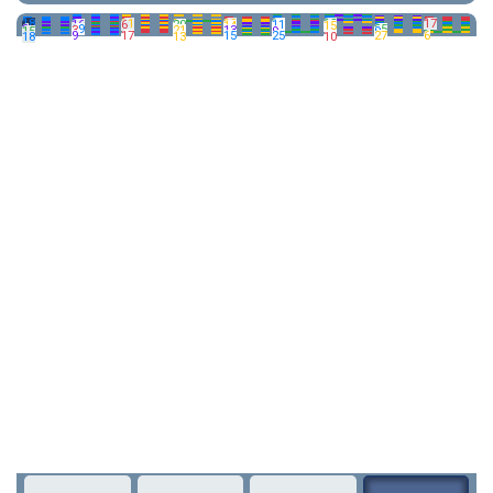
18
11
19
11
13
17
16
6
20
11
14
15
9
19
25
3
21
13
15
9
9
9
17
15
25
27
6
18
13
10