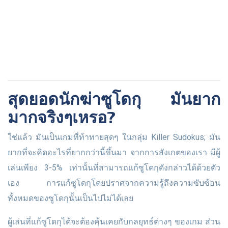
สุดยอดนักฆ่าซูโดกุ มันยาก
มากจริงๆเหรอ?
ใช่แล้ว มันเป็นเกมที่ท้าทายสุดๆ ในกลุ่ม Killer Sudokus; มัน
ยากที่จะคิดอะไรที่ยากกว่านี้ขึ้นมา จากการสังเกตของเรา มีผู้
เล่นเพียง 3-5% เท่านั้นที่สามารถแก้ซูโดกุดังกล่าวได้ด้วยตัว
เอง การแก้ซูโดกุโดยปราศจากความรู้ถึงความซับซ้อน
ทั้งหมดของซูโดกุนั้นเป็นไปไม่ได้เลย
ผู้เล่นที่แก้ซูโดกุได้จะต้องคุ้นเคยกับกลยุทธ์ต่างๆ ของเกม ส่วน