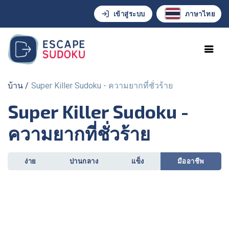
เข้าสู่ระบบ
ภาษาไทย
บ้าน
Super Killer Sudoku - ความยากที่ชั่วร้าย
Super Killer Sudoku -
ความยากที่ชั่วร้าย
ง่าย
ปานกลาง
แข็ง
มืออาชีพ