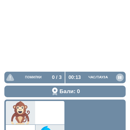
0
/ 3
00:14
ПОМИЛКИ
ЧАС/
ПАУЗА
Бали: 0