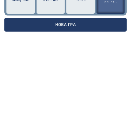
Скасувати
Очистити
Числа
панель
НОВА ГРА