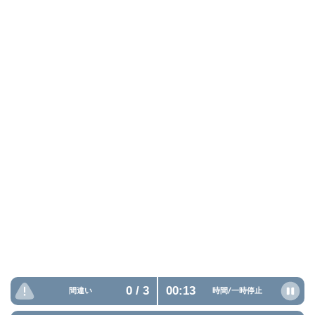
0
/ 3
00:13
間違い
時間/
一時停止