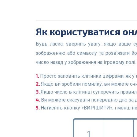
Як користуватися о
Будь ласка, зверніть увагу: якщо ваше судоку містить зображення або символи, вам потрібно буде призначити число від 1 до 4 кожному
зображенню або символу та розв’язати йо
число назад у зображення на ігровому полі.
Просто заповніть клітинки цифрами, як у 
Якщо ви зробили помилку, ви можете очи
Якщо число в клітинці суперечить прави
Ви можете скасувати попередню дію за 
Натисніть кнопку «ВИРІШИТИ», і менш ніж