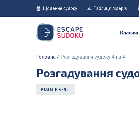
Щоденне судоку
Таблиця лідерів
Класич
Головна
Розгадування судоку 4 на 4
Розгадування судо
РОЗМІР 4×4