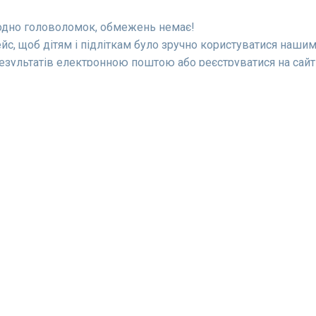
годно головоломок, обмежень немає!
йс, щоб дітям і підліткам було зручно користуватися нашим
езультатів електронною поштою або реєструватися на сайті;
ть розв'язати головоломку Судоку, яка спочатку була запо
Інформація
оку
Блог
ай
Про нас
и
Контакти
ku
Політика конфіденційності
Угода щодо файлів cookie