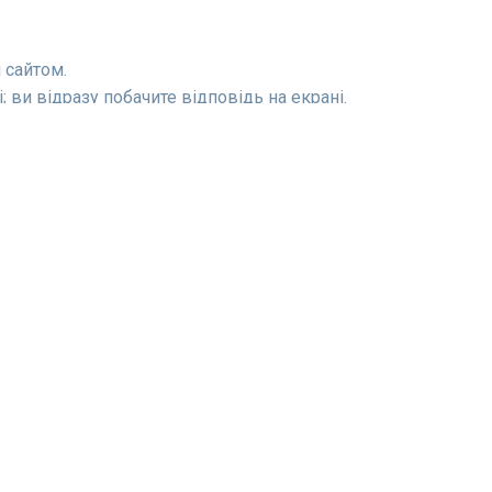
 сайтом.
 ви відразу побачите відповідь на екрані.
внена неправильно.
Інструменти
Техніка судоку
Таблиця лідерів
Розв'язувач судоку
Роздрукувати судоку
Роздрукуйте пусте судоку