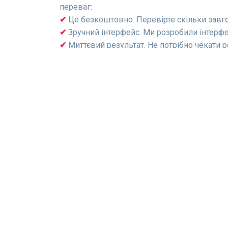
переваг:
Це безкоштовно. Перевірте скільки зав
Зручний інтерфейс. Ми розробили інтерфе
Миттєвий результат. Не потрібно чекати р
Захист від помилок. Алгоритм не дозволи
Ігри Судоку
Щоденне судоку
X-суд
Класичне судоку
Самур
Вбивче судоку
Крапк
Судоку для дітей
Wordo
Мега Судоку
Гіпер