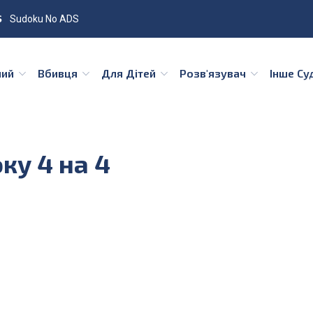
Sudoku No ADS
ний
Вбивця
Для Дітей
Розв'язувач
Інше С
ку 4 на 4