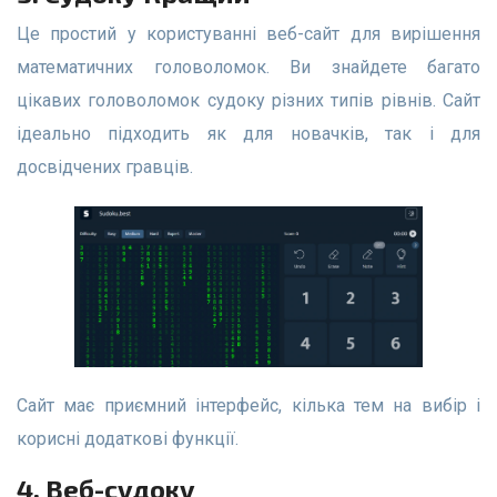
Це простий у користуванні веб-сайт для вирішення
математичних головоломок. Ви знайдете багато
цікавих головоломок судоку різних типів рівнів. Сайт
ідеально підходить як для новачків, так і для
досвідчених гравців.
Сайт має приємний інтерфейс, кілька тем на вибір і
корисні додаткові функції.
4. Веб-судоку