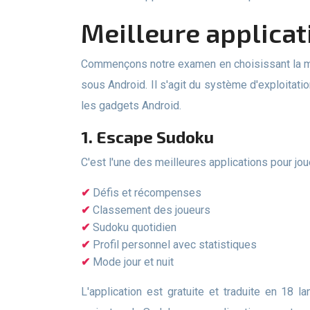
Meilleure applic
Commençons notre examen en choisissant la meilleure application pour apprendre le sudoku pour les utilisateurs de smartphones et de tablettes fonctionnant
sous Android. Il s'agit du système d'exploitatio
les gadgets Android.
1. Escape Sudoku
C'est l'une des meilleures applications pour j
Défis et récompenses
Classement des joueurs
Sudoku quotidien
Profil personnel avec statistiques
Mode jour et nuit
L'application est gratuite et traduite en 18 langues. En plus du Sudoku classique de différents niveaux de difficulté, vous trouverez également 7 autres