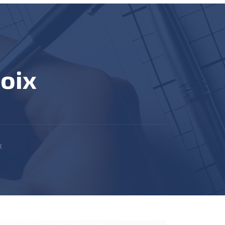
oix
x