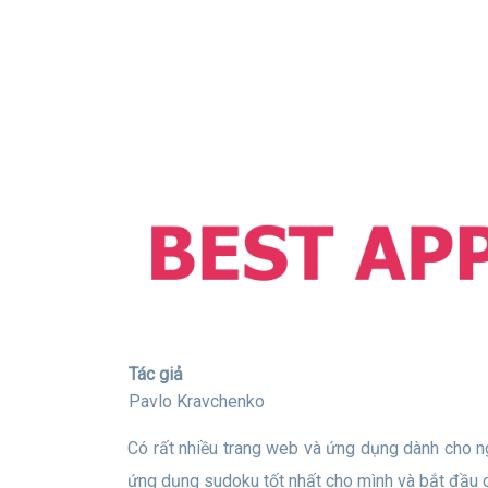
Tác giả
Pavlo Kravchenko
Có rất nhiều trang web và ứng dụng dành cho người hâm mộ sudoku. Chúng tôi cung cấp cho bạn cái nhìn tổng quan về các dịch vụ tốt nhất. Và bạn có thể chọn
ứng dụng sudoku tốt nhất cho mình và bắt đầu 