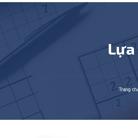
Lự
Trang ch