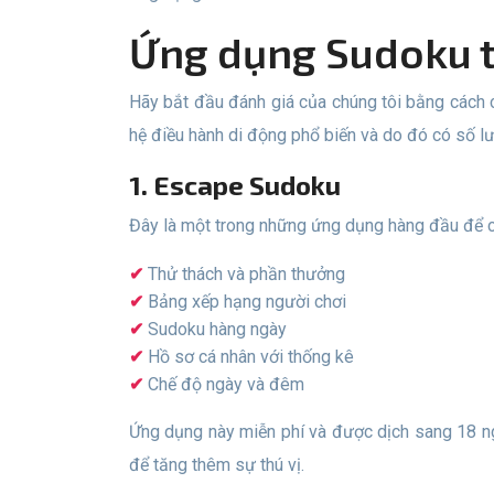
Ứng dụng Sudoku 
Hãy bắt đầu đánh giá của chúng tôi bằng cách chọn ứng dụng học sudoku tốt nhất cho người dùng điện thoại thông minh và máy tính bảng chạy Android. Đây là
hệ điều hành di động phổ biến và do đó có số lư
1. Escape Sudoku
Đây là một trong những ứng dụng hàng đầu để
Thử thách và phần thưởng
Bảng xếp hạng người chơi
Sudoku hàng ngày
Hồ sơ cá nhân với thống kê
Chế độ ngày và đêm
Ứng dụng này miễn phí và được dịch sang 18 ngôn ngữ. Ngoài Sudoku cổ điển với nhiều cấp độ khó khác nhau, bạn cũng có thể tìm thấy 7 loại Sudoku bổ sung
để tăng thêm sự thú vị.