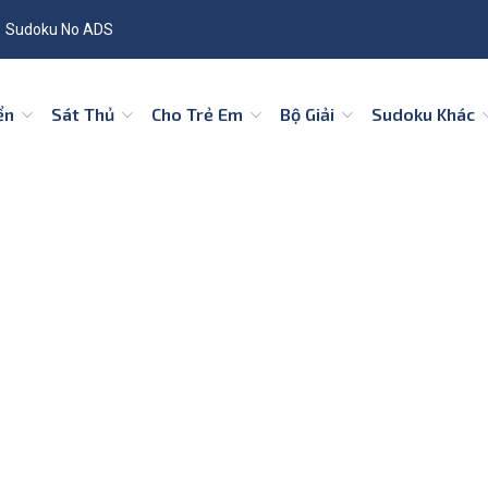
Sudoku No ADS
iển
Sát Thủ
Cho Trẻ Em
Bộ Giải
Sudoku Khác