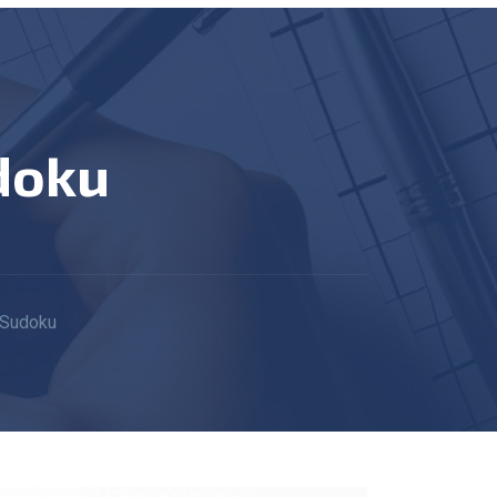
doku
 Sudoku