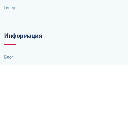
Гипер
Информация
Блог
О нас
Контакты
Политика конфиденциальности
Файлы cookie
Условия использования