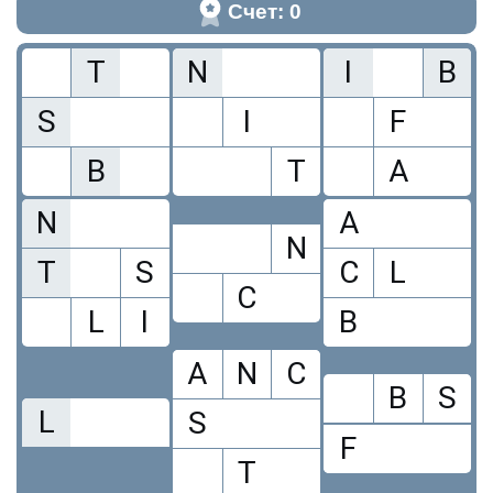
Счет: 0
T
N
I
B
S
I
F
B
T
A
N
A
N
T
S
C
L
C
L
I
B
A
N
C
B
S
L
S
F
T