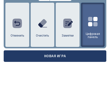
I
S
B
T
A
F
L
N
C
Цифровая
Отменить
Очистить
Заметки
панель
НОВАЯ ИГРА