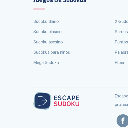
Sudoku diario
X-Sud
Sudoku clásico
Samur
Sudoku asesino
Puntos
sudokus para niños
palabr
Mega Sudoku
Hiper
Escape Sudoku no es sólo un sitio para jugar Sudoku en línea, es un ecosistema completo diseñado para entusiastas y
profes