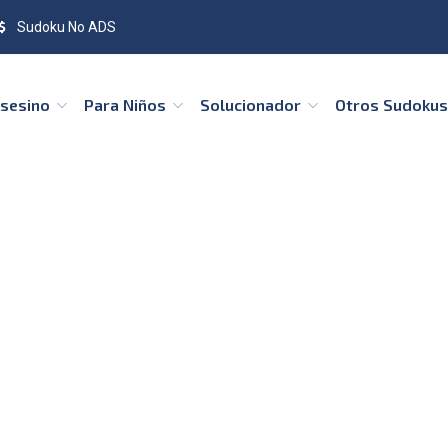
Sudoku No ADS
Asesino
Para Niños
Solucionador
Otros Sudoku