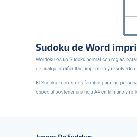
Sudoku de Word impr
Wordoku es un Sudoku normal con reglas estándar, solo una palabra secreta está cifrada en la diagonal principal. Los jugadores pueden descargarnos Sudoku
de cualquier dificultad, imprimirlo y resolverlo c
El Sudoku impreso es familiar para las personas mayores, para aquellos a quienes no les gusta pasar tiempo en línea resolviendo acertijos. Tiene un encanto
especial sostener una hoja A4 en la mano y rell
Juegos De Sudokus