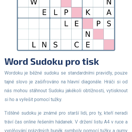
Word Sudoku pro tisk
Wordoku je běžné sudoku se standardními pravidly, pouze
tajné slovo je zašifrováno na hlavní diagonále. Hráči si od
nás mohou stáhnout Sudoku jakékoli obtížnosti, vytisknout
si ho a vyřešit pomocí tužky.
Tištěné sudoku je známé pro starší lidi, pro ty, kteří neradi
tráví čas online řešením hádanek. V držení listu A4 v ruce a
vyplňování prázdných buněk symboly pomocí tužky a gumy