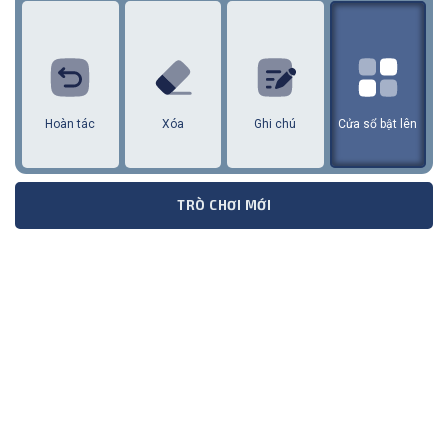
1
2
3
4
5
6
7
8
9
Hoàn tác
Xóa
Ghi chú
Cửa sổ bật lên
TRÒ CHƠI MỚI