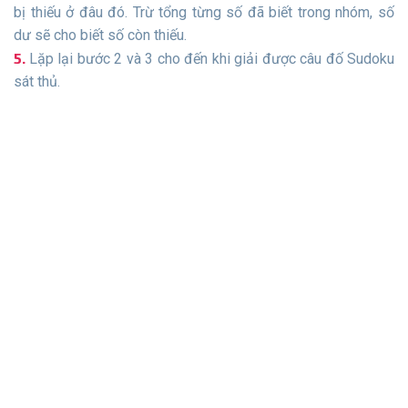
bị thiếu ở đâu đó. Trừ tổng từng số đã biết trong nhóm, số
dư sẽ cho biết số còn thiếu.
Lặp lại bước 2 và 3 cho đến khi giải được câu đố Sudoku
sát thủ.
Trò Chơi Sudoku
sudoku hàng ngày
Sudoku cổ điển
Sudoku sát thủ
Sudoku cho trẻ em
Sudoku lớn