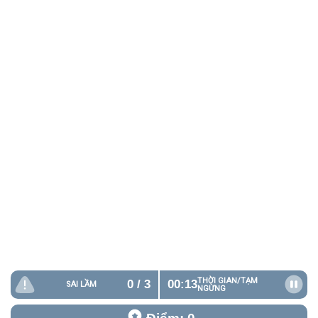
THỜI GIAN/
TẠM
0
/ 3
00:14
SAI LẦM
NGỪNG