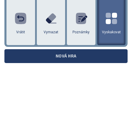
1
2
3
4
5
6
7
8
9
vrátit
Vymazat
Poznámky
Vyskakovat
NOVÁ HRA