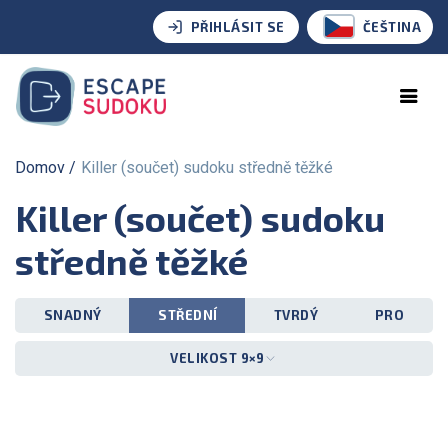
PŘIHLÁSIT SE
ČEŠTINA
Domov
Killer (součet) sudoku středně těžké
Killer (součet) sudoku
středně těžké
SNADNÝ
STŘEDNÍ
TVRDÝ
PRO
VELIKOST 9×9