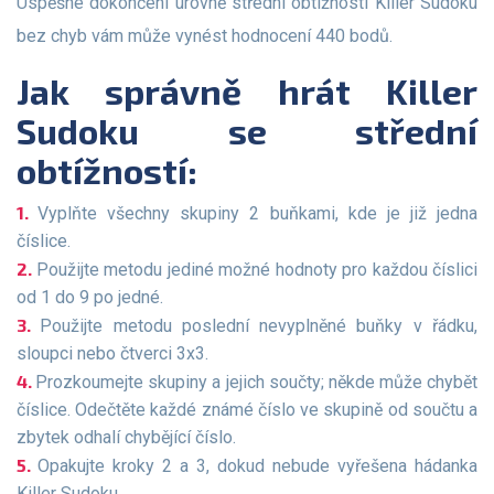
Úspěšné dokončení úrovně střední obtížnosti Killer Sudoku
bez chyb vám může vynést hodnocení 440 bodů.
Jak správně hrát Killer
Sudoku se střední
obtížností:
Vyplňte všechny skupiny 2 buňkami, kde je již jedna
číslice.
Použijte metodu jediné možné hodnoty pro každou číslici
od 1 do 9 po jedné.
Použijte metodu poslední nevyplněné buňky v řádku,
sloupci nebo čtverci 3x3.
Prozkoumejte skupiny a jejich součty; někde může chybět
číslice. Odečtěte každé známé číslo ve skupině od součtu a
zbytek odhalí chybějící číslo.
Opakujte kroky 2 a 3, dokud nebude vyřešena hádanka
Killer Sudoku.