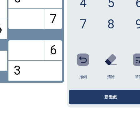
4
5
7
7
8
6
6
3
撤銷
清除
新遊戲