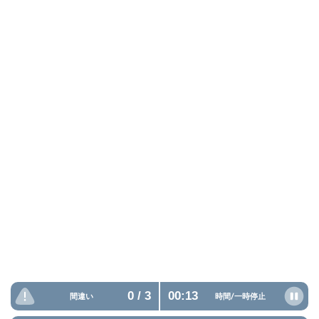
0
/ 3
00:14
間違い
時間/
一時停止