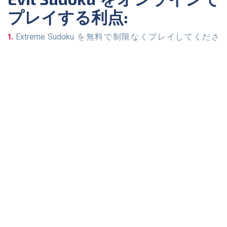
プレイする利点:
Extreme Sudoku を無料で制限なくプレイしてくださ
い。
非常に難しい数独パズルを豊富に取り揃えています。
オンラインであなたの頭脳がどれだけ鋭敏であるかをテ
ストしてください。
オフラインでも数独をプレイできます。
特定の時間や場所に縛られることなく、Web 数独をプ
レイできます。
数独ゲーム
毎日の数独