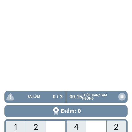
THỜI GIAN/
TẠM
0
/ 3
00:15
SAI LẦM
NGỪNG
Điểm: 0
4
2
1
2