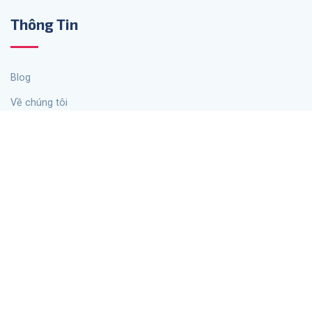
Thông Tin
Blog
Về chúng tôi
Liên lạc
Chính sách bảo mật
Thỏa thuận cookie
Điều khoản và điều kiện
Công Cụ