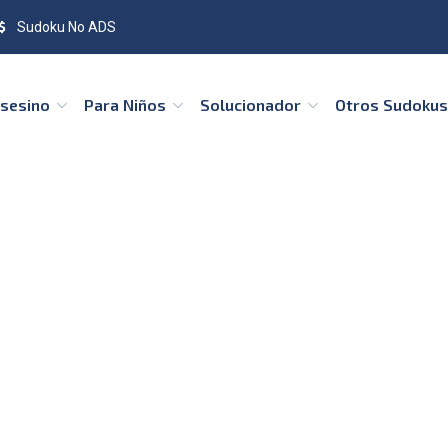
Sudoku No ADS
Asesino
Para Niños
Solucionador
Otros Sudoku