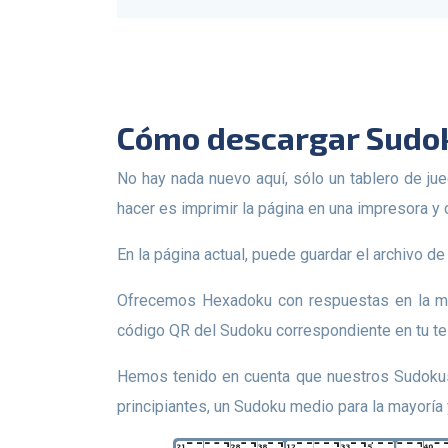
Cómo descargar Sudo
No hay nada nuevo aquí, sólo un tablero de juego con 256 casillas, algunas de las cuales ya están llenas de números. Todo lo que un jugador potencial debe
hacer es imprimir la página en una impresora y 
En la página actual, puede guardar el archivo
Ofrecemos Hexadoku con respuestas en la misma página. Pero las respuestas están ocultas; Para ver la respuesta al rompecabezas, debes escanear el
código QR del Sudoku correspondiente en tu tel
Hemos tenido en cuenta que nuestros Sudokus los resuelven usuarios de diferentes niveles. Por lo tanto, puedes descargar un Sudoku fácil de 16x16 para
principiantes, un Sudoku medio para la mayoría 