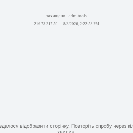
захищено
adm.tools
216.73.217.59 —
8/8/2026, 2:22:58 PM
вдалося відобразити сторінку. Повторіть спробу через кі
хвилин.