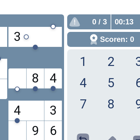
0
/ 3
00:13
3
Scoren: 0
1
2
8
4
4
5
7
8
4
3
9
6