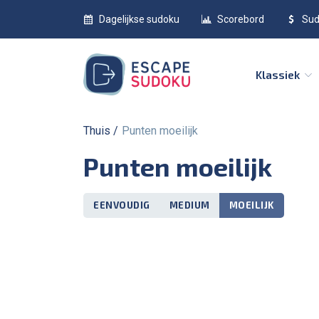
Dagelijkse sudoku
Scorebord
Sud
Klassiek
Thuis
Punten moeilijk
Punten moeilijk
EENVOUDIG
MEDIUM
MOEILIJK