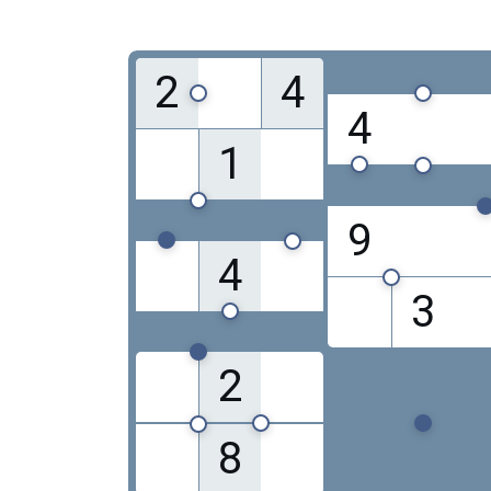
2
4
4
1
9
4
3
2
8