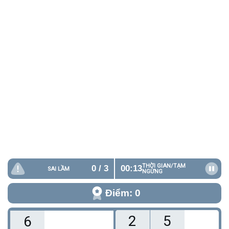
THỜI GIAN/
TẠM
0
/ 3
00:13
SAI LẦM
NGỪNG
Điểm: 0
2
5
6