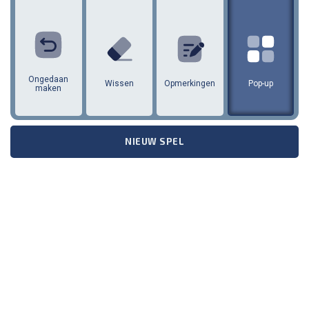
1
2
3
4
5
6
Ongedaan
Wissen
Opmerkingen
Pop-up
maken
NIEUW SPEL