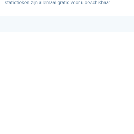
statistieken zijn allemaal gratis voor u beschikbaar.
Sudoku-Spellen
Dagelijkse sudoku
Klassieke Sudoku
Moordenaar Sudoku
Sudoku voor kinderen
Mega-sudoku
X-Sudoku
Samoerai