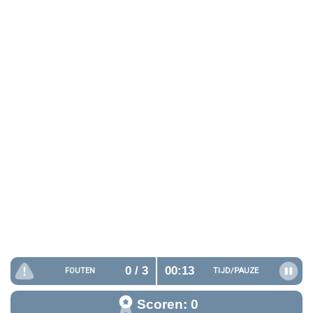
0
/ 3
00:14
FOUTEN
TIJD/
PAUZE
Scoren: 0