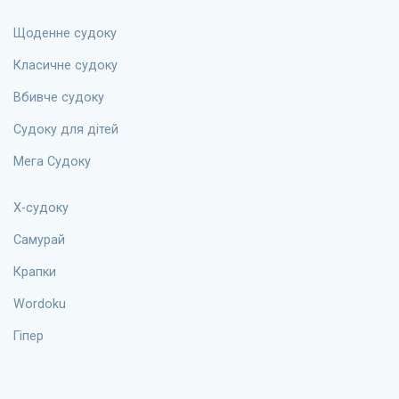
Щоденне судоку
Класичне судоку
Вбивче судоку
Судоку для дітей
Мега Судоку
X-судоку
Самурай
Крапки
Wordoku
Гіпер