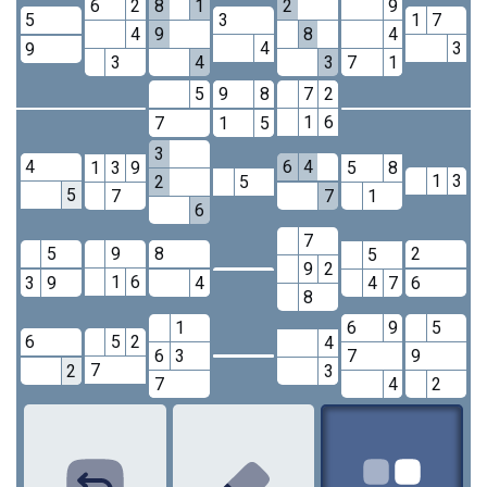
6
2
8
1
2
9
5
3
1
7
4
9
8
4
4
3
9
3
4
3
7
1
5
9
8
7
2
1
6
7
1
5
3
4
6
4
1
3
9
5
8
1
3
2
5
5
7
7
1
6
7
5
9
8
2
5
9
2
1
6
3
9
4
4
7
6
8
1
6
9
5
6
5
2
4
6
3
7
9
7
2
3
7
4
2
1
2
3
4
5
6
7
8
9