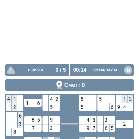
0
/ 5
00:14
ОШИБКИ
ВРЕМЯ/
ПАУЗА
Счет: 0
4
1
1
2
4
2
8
5
1
6
2
5
5
6
9
4
6
8
5
9
4
8
3
3
2
7
3
9
7
6
5
8