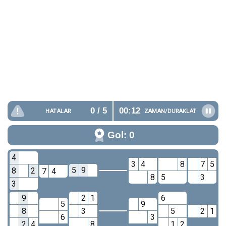
0
/ 5
00:12
HATALAR
ZAMAN/
DURAKLAT
Gol: 0
4
3
4
8
7
5
5
9
8
2
7
4
8
5
3
3
9
2
1
6
5
9
8
3
5
2
1
6
3
2
4
8
1
2