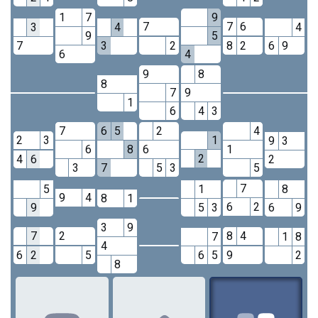
1
7
9
7
7
6
3
4
4
9
5
7
3
2
8
2
6
9
6
4
9
8
8
7
9
1
6
4
3
7
6
5
2
4
2
3
1
9
3
6
8
6
1
2
4
6
2
3
7
5
3
5
7
5
1
8
9
4
8
1
6
2
9
5
3
6
9
3
9
7
2
8
4
7
1
8
4
6
2
5
6
5
9
2
8
1
2
3
4
5
6
7
8
9