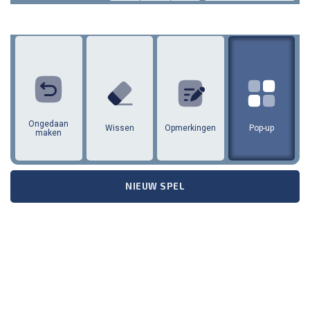
1
2
3
4
5
6
7
8
9
Ongedaan
Wissen
Opmerkingen
Pop-up
maken
NIEUW SPEL