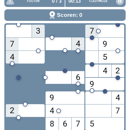
0
/ 3
00:14
FOUTEN
TIJD/
PAUZE
Scoren: 0
3
7
4
7
9
4
5
4
2
6
9
9
4
2
4
7
8
6
7
5