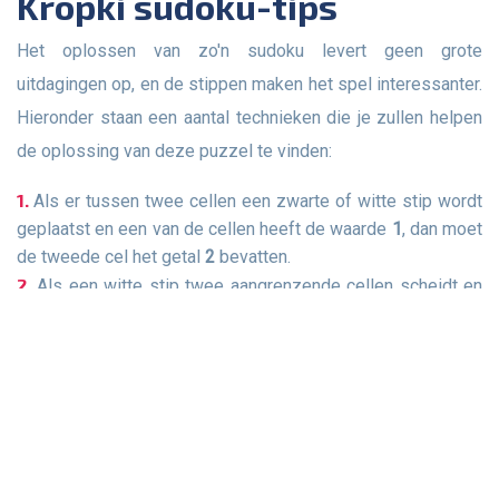
Kropki sudoku-tips
Het oplossen van zo'n sudoku levert geen grote
uitdagingen op, en de stippen maken het spel interessanter.
Hieronder staan een aantal technieken die je zullen helpen
de oplossing van deze puzzel te vinden:
Als er tussen twee cellen een zwarte of witte stip wordt
geplaatst en een van de cellen heeft de waarde
1
, dan moet
de tweede cel het getal
2
bevatten.
Als een witte stip twee aangrenzende cellen scheidt en
een daarvan heeft het cijfer
9
, dan moet de andere
8
zijn.
Als een zwarte stip twee cellen scheidt, kunnen deze
cellen alleen de volgende waarden hebben:
1
en
2
,
2
en
4
,
3
en
6
,
4
en
8
. Deze regel beperkt het aantal kandidaten
aanzienlijk.
Begin met het vullen van cellen met ten minste één punt
van een willekeurige kleur in de buurt.