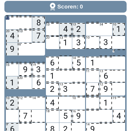
Scoren: 0
17
8
13
13
14
10
4
2
1
20
13
4
7
20
10
13
3
1
3
6
9
9
14
6
5
1
8
15
19
9
3
11
13
1
6
20
1
6
13
12
2
3
7
9
10
12
14
10
19
2
4
1
18
16
7
5
9
4
9
14
6
8
2
9