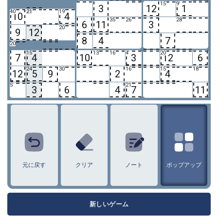
15
9
3
12
1
40
21
19
10
4
35
26
28
6
11
3
20
9
12
8
4
7
20
15
13
16
4
20
7
4
10
3
12
6
24
30
16
15
18
12
5
9
2
4
5
21
3
6
4
7
11
1
2
3
4
5
6
7
8
9
10
11
12
元に戻す
クリア
ノート
ポップアップ
新しいゲーム