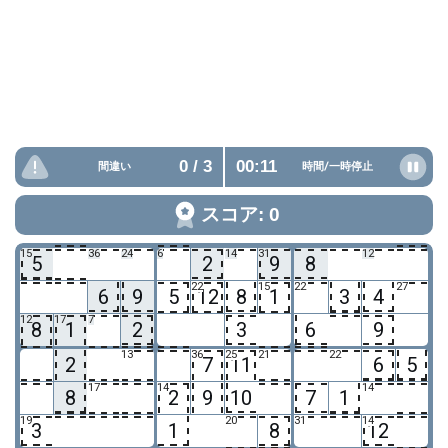
0
/ 3
00:12
間違い
時間/
一時停止
スコア: 0
15
36
24
6
14
31
12
5
2
9
8
22
15
22
27
6
9
5
12
8
1
3
4
12
17
7
8
1
2
3
6
9
13
36
25
21
22
2
7
11
6
5
17
14
14
8
2
9
10
7
1
19
20
31
14
3
1
8
12