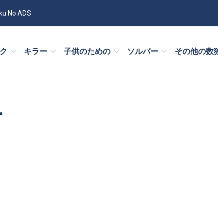
ku No ADS
ック
キラー
子供のための
ソルバー
その他の数
ー