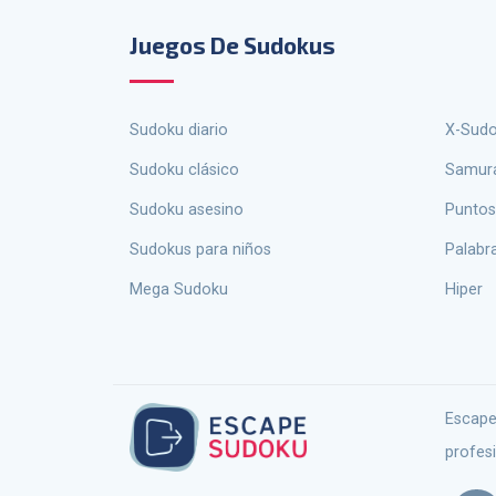
Juegos De Sudokus
Sudoku diario
X-Sud
Sudoku clásico
Samur
Sudoku asesino
Puntos
sudokus para niños
palabr
Mega Sudoku
Hiper
Escape Sudoku no es sólo un sitio para jugar Sudoku en línea, es un ecosistema completo diseñado para entusiastas y
profes