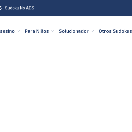
Sudoku No ADS
Asesino
Para Niños
Solucionador
Otros Sudoku