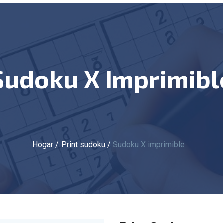
Sudoku X Imprimibl
Hogar
Print sudoku
Sudoku X imprimible