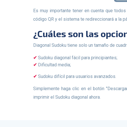
Es muy importante tener en cuenta que todos los Sudoku generados tienen un enlace a la solución en nuestra página Sudoku Escape. Puedes escanear el
código QR y el sistema te redireccionará a la 
¿Cuáles son las opci
Diagonal Sudoku tiene solo un tamaño de cuadrí
Sudoku diagonal fácil para principiantes;
Dificultad media;
Sudoku difícil para usuarios avanzados.
Simplemente haga clic en el botón "Descargar" y podrá descargar el archivo PDF con la configuración seleccionada. Haga clic en el botón "Imprimir" para
imprimir el Sudoku diagonal ahora.