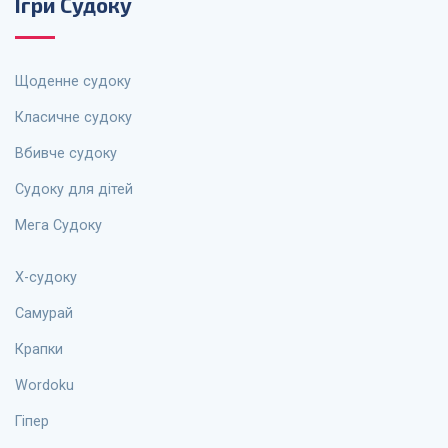
Ігри Судоку
Щоденне судоку
Класичне судоку
Вбивче судоку
Судоку для дітей
Мега Судоку
X-судоку
Самурай
Крапки
Wordoku
Гіпер