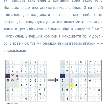
тут, замість залучення 2 клітинок, вона включає 3.
Відповідно до цієї стратегії, якщо в блоці 3 на 3 є 3
клітинки, де кандидати пов’язані між собою, це
означає, що кандидати у цих клітинках може з’явитися
лише в цих клітинках і більше ніде в квадраті 3 на 3.
Наприклад, у першій комірці є кандидати ab, у другій
bc, у третій ca, тут ми бачимо чіткий взаємозв’язок між
3 комірками.