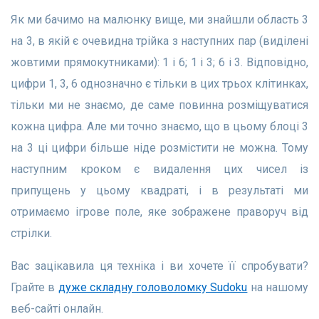
Як ми бачимо на малюнку вище, ми знайшли область 3
на 3, в якій є очевидна трійка з наступних пар (виділені
жовтими прямокутниками): 1 і 6; 1 і 3; 6 і 3. Відповідно,
цифри 1, 3, 6 однозначно є тільки в цих трьох клітинках,
тільки ми не знаємо, де саме повинна розміщуватися
кожна цифра. Але ми точно знаємо, що в цьому блоці 3
на 3 ці цифри більше ніде розмістити не можна. Тому
наступним кроком є ​​видалення цих чисел із
припущень у цьому квадраті, і в результаті ми
отримаємо ігрове поле, яке зображене праворуч від
стрілки.
Вас зацікавила ця техніка і ви хочете її спробувати?
Грайте в
дуже складну головоломку Sudoku
на нашому
веб-сайті онлайн.