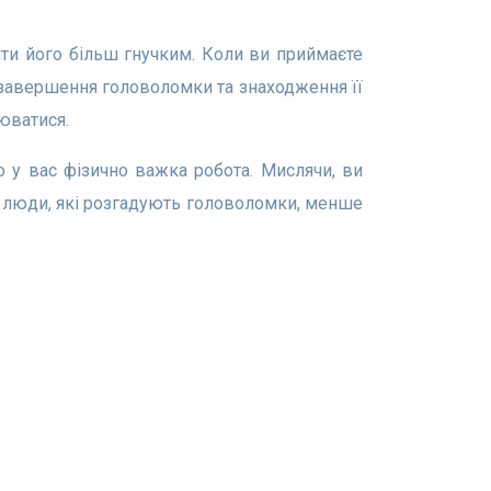
 завершення головоломки та знаходження її
юватися.
о люди, які розгадують головоломки, менше
Інструменти
Техніка судоку
Таблиця лідерів