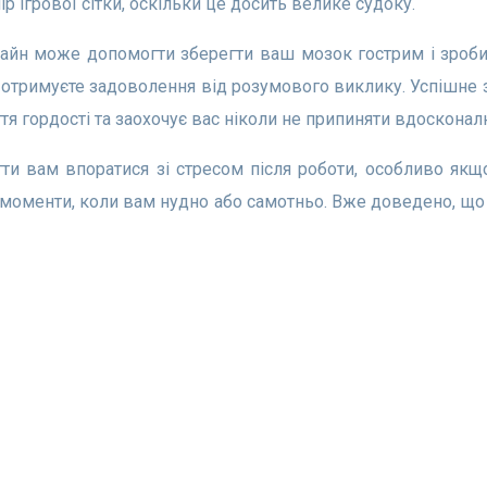
 ігрової сітки, оскільки це досить велике судоку.
 і отримуєте задоволення від розумового виклику. Успішне
я гордості та заохочує вас ніколи не припиняти вдосконал
 моменти, коли вам нудно або самотньо. Вже доведено, щ
Інформація
оку
Блог
ай
Про нас