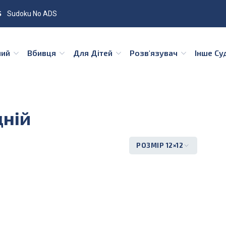
Sudoku No ADS
ний
Вбивця
Для Дітей
Розв'язувач
Інше С
дній
РОЗМІР 12×12