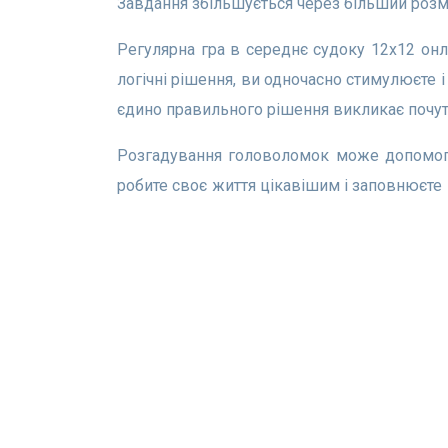
Завдання збільшується через більший розмір
Регулярна гра в середнє судоку 12x12 онлайн може допомогти зберегти ваш мозок гострим і зробити його більш гнучким. Коли ви приймаєте
логічні рішення, ви одночасно стимулюєте
єдино правильного рішення викликає почутт
Розгадування головоломок може допомогти вам впоратися зі стресом після роботи, особливо якщо у вас фізично важка робота. Мислячи, ви
робите своє життя цікавішим і заповнюєте
схильні до депресій і нервових розладів.
Ігри Судоку
Щоденне судоку
X-суд
Класичне судоку
Самур