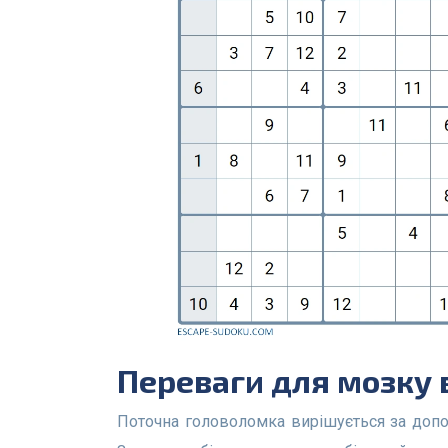
Переваги для мозку
Поточна головоломка вирішується за допомогою базових стратегій, що робить її середнього рівня складності. Це під силу більшості дорослих.