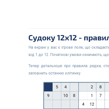
Судоку 12x12 - прави
На екрані у вас є ігрове поле, що складається з клітинок, рядків, стовпців і квадратів 4x4. Усі клітинки можуть приймати лише числові значення
від 1 до 12. Початкові умови означають, що
Тепер детальніше про правила: рядки, стовпці та додаткові області 4x4 не можуть містити повторювані цифри. Гра триває, поки гравець не
заповнить останню клітинку.