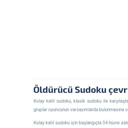
Öldürücü Sudoku çevr
Kolay katil sudoku, klasik sudoku ile karşılaştırıldığında zorluk açısından daha basittir. Bunun nedeni, Katil Sudoku'nun ek sayı gruplarına sahip olmasıdır. Bu
gruplar oyuncunun varsayımlarda bulunmasına ve
Kolay katil sudoku için başlangıçta 34 hücre zaten doldurulmuştur. Oyun sırasında toplam 47 adet boş hücreyi doldurmanız gerekmektedir. Başlangıç aşamasında