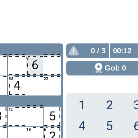
0
/ 3
00:13
9
6
Gol: 0
20
5
22
4
1
2
12
3
5
4
5
18
6
2