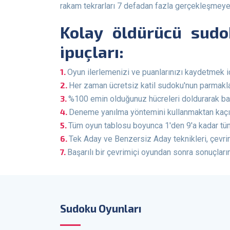
rakam tekrarları 7 defadan fazla gerçekleşmeyebil
Kolay öldürücü sudoku'yu ücretsiz olarak nasıl oynayacağınızla ilgili
ipuçları:
Oyun ilerlemenizi ve puanlarınızı kaydetmek i
Her zaman ücretsiz katil sudoku'nun parmaklar
%100 emin olduğunuz hücreleri doldurarak ba
Deneme yanılma yöntemini kullanmaktan kaçı
Tüm oyun tablosu boyunca 1'den 9'a kadar tüm
Tek Aday ve Benzersiz Aday teknikleri, çevri
Başarılı bir çevrimiçi oyundan sonra sonuçla
Sudoku Oyunları