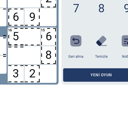
7
8
6
9
16
15
5
6
8
Geri alma
Temizle
Not
3
2
YENI OYUN