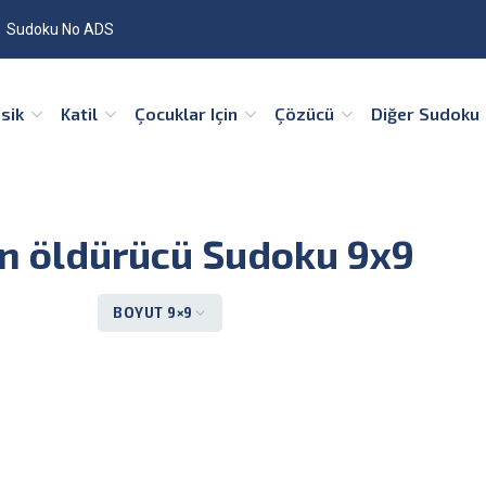
Sudoku No ADS
asik
Katil
Çocuklar Için
Çözücü
Diğer Sudoku
çin öldürücü Sudoku 9x9
BOYUT 9×9