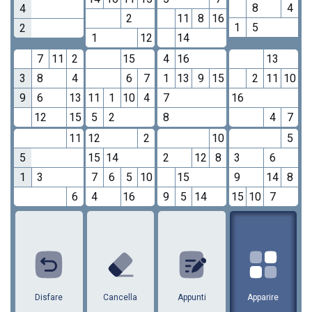
8
4
4
2
11
8
16
1
5
2
1
12
14
7
11
2
15
4
16
13
3
8
4
6
7
1
13
9
15
2
11
10
9
6
13
11
1
10
4
7
16
12
15
5
2
8
4
7
11
12
2
10
5
5
15
14
2
12
8
3
6
1
3
7
6
5
10
15
9
14
8
6
4
16
9
5
14
15
10
7
1
2
3
4
5
6
7
8
9
10
11
12
13
14
15
16
Disfare
Cancella
Appunti
Apparire