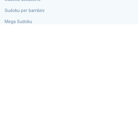
Sudoku per bambini
Mega Sudoku
X-Sudoku
Samurai
Punti
Wordoku
Iper
Informazioni
Blog