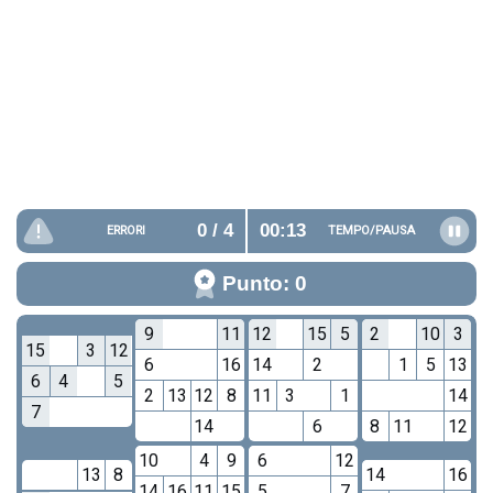
0
/ 4
00:13
ERRORI
TEMPO/
PAUSA
Punto: 0
9
11
12
15
5
2
10
3
15
3
12
6
16
14
2
1
5
13
6
4
5
2
13
12
8
11
3
1
14
7
14
6
8
11
12
10
4
9
6
12
13
8
14
16
14
16
11
15
5
7